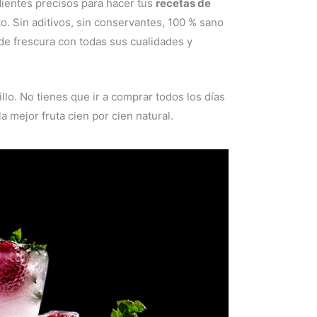
dientes precisos para hacer tus
recetas de
. Sin aditivos, sin conservantes, 100 % sano
de frescura con todas sus cualidades y
lo. No tienes que ir a comprar todos los días
a mejor fruta cien por cien natural.