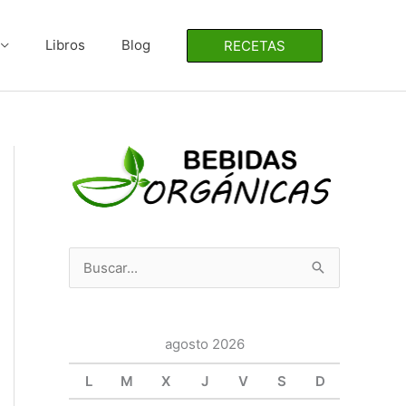
Libros
Blog
RECETAS
B
u
s
c
agosto 2026
a
L
M
X
J
V
S
D
r