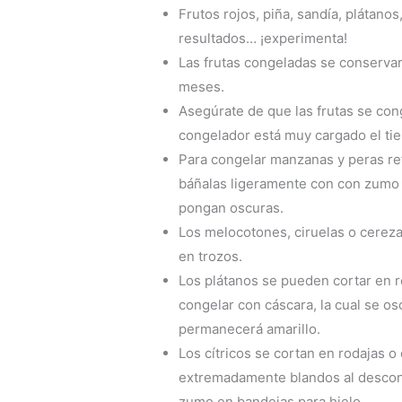
Frutos rojos, piña, sandía, plátan
resultados… ¡experimenta!
Las frutas congeladas se conserva
meses.
Asegúrate de que las frutas se con
congelador está muy cargado el ti
Para congelar manzanas y peras reti
báñalas ligeramente con con zumo 
pongan oscuras.
Los melocotones, ciruelas o cereza
en trozos.
Los plátanos se pueden cortar en 
congelar con cáscara, la cual se os
permanecerá amarillo.
Los cítricos se cortan en rodajas o
extremadamente blandos al descon
zumo en bandejas para hielo.