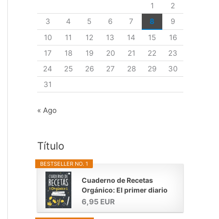
1
2
p
3
4
5
6
7
8
9
o
10
11
12
13
14
15
16
r
:
17
18
19
20
21
22
23
24
25
26
27
28
29
30
31
« Ago
Título
BESTSELLER NO. 1
Cuaderno de Recetas
Orgánico: El primer diario
de...
6,95 EUR