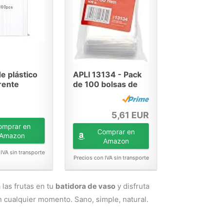
e plástico
APLI 13134 - Pack
rente
de 100 bolsas de
es,...
plástico con...
5,61 EUR
omprar en
Comprar en
Amazon
Amazon
IVA sin transporte
Precios con IVA sin transporte
 las frutas en tu
batidora de vaso
y disfruta
n cualquier momento. Sano, simple, natural.