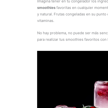
Imagina tener en tu congelador los ingre
smoothies
favoritas en cualquier momento
y natural. Frutas congeladas en su punto 
vitaminas.
No hay problema, no puede ser más sencil
para realizar tus smoothies favoritos con l